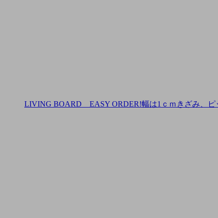
LIVING BOARD EASY ORDER!幅は1ｃｍきざ