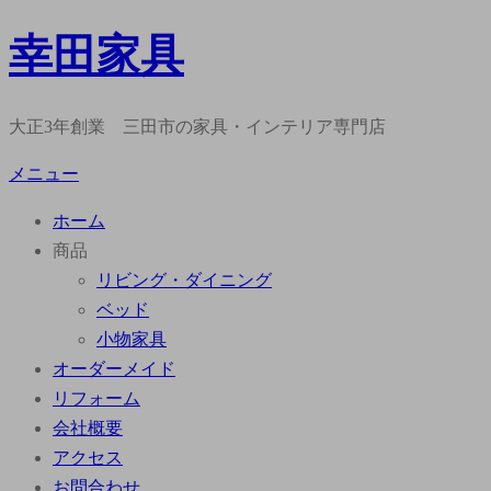
幸田家具
コ
ン
テ
大正3年創業 三田市の家具・インテリア専門店
ン
ツ
メニュー
へ
ホーム
ス
商品
キ
リビング・ダイニング
ッ
ベッド
プ
小物家具
オーダーメイド
リフォーム
会社概要
アクセス
お問合わせ