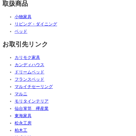
取扱商品
小物家具
リビング・ダイニング
ベッド
お取引先リンク
カリモク家具
カンディハウス
ドリームベッド
フランスベッド
マルイチセーリング
マルニ
モリタインテリア
仙台箪笥 欅産業
東海家具
松永工房
柏木工