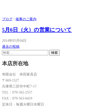
ブログ
/
催事のご案内
5月6日（火）の営業について
2014年05月04日
投
過去の投稿
稿
検
索:
ナ
本店所在地
ビ
ゲ
有限会社 幸田家具店
ー
〒669-1527
シ
兵庫県三田市中町7-17
TEL：079-562-2557
ョ
FAX：079-563-6419
ン
定休日・毎週火曜日水曜日