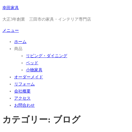
コ
幸田家具
ン
大正3年創業 三田市の家具・インテリア専門店
テ
ン
メニュー
ツ
ホーム
へ
商品
ス
リビング・ダイニング
キ
ベッド
ッ
小物家具
プ
オーダーメイド
リフォーム
会社概要
アクセス
お問合わせ
カテゴリー:
ブログ