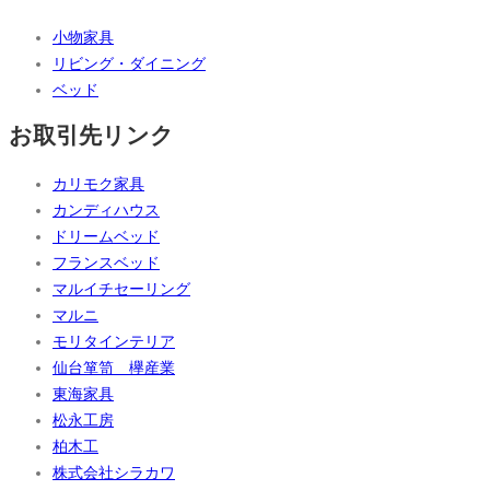
小物家具
リビング・ダイニング
ベッド
お取引先リンク
カリモク家具
カンディハウス
ドリームベッド
フランスベッド
マルイチセーリング
マルニ
モリタインテリア
仙台箪笥 欅産業
東海家具
松永工房
柏木工
株式会社シラカワ