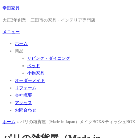
コ
幸田家具
ン
大正3年創業 三田市の家具・インテリア専門店
テ
ン
メニュー
ツ
ホーム
へ
商品
ス
リビング・ダイニング
キ
ベッド
ッ
小物家具
プ
オーダーメイド
リフォーム
会社概要
アクセス
お問合わせ
ホーム
»
パリの雑貨屋（Made in Japan）メイクBOX&ティッシュBOX