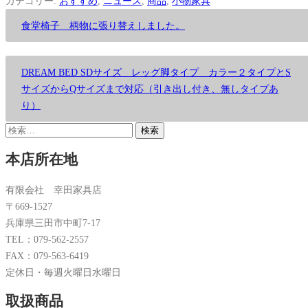
カテゴリー:
おすすめ
,
ニュース
,
商品
,
小物家具
投
前
食堂椅子 柄物に張り替えしました。
稿
の
ナ
投
ビ
次
DREAM BED SDサイズ レッグ脚タイプ カラー２タイプとS
稿:
の
ゲ
サイズからQサイズまで対応（引き出し付き、無しタイプあ
投
り）
ー
稿:
シ
検
ョ
索:
本店所在地
ン
有限会社 幸田家具店
〒669-1527
兵庫県三田市中町7-17
TEL：079-562-2557
FAX：079-563-6419
定休日・毎週火曜日水曜日
取扱商品